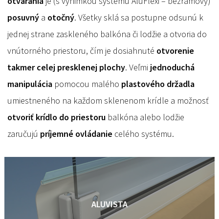
otvárania
je (s výnimkou systému AluFlexi – bezrámový)
posuvný
a
otočný
. Všetky sklá sa postupne odsunú k
jednej strane zaskleného balkóna či lodžie a otvoria do
vnútorného priestoru, čím je dosiahnuté
otvorenie
takmer celej presklenej plochy
. Veľmi
jednoduchá
manipulácia
pomocou malého
plastového držadla
umiestneného na každom sklenenom krídle a možnosť
otvoriť krídlo do priestoru
balkóna alebo lodžie
zaručujú
príjemné ovládanie
celého systému.
ALUVISTA