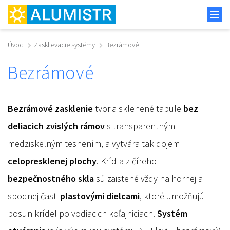
Úvod
Zasklievacie systémy
Bezrámové
Bezrámové
Bezrámové zasklenie
tvoria sklenené tabule
bez
deliacich zvislých rámov
s transparentným
medziskelným tesnením, a vytvára tak dojem
celopresklenej plochy
. Krídla z číreho
bezpečnostného skla
sú zaistené vždy na hornej a
spodnej časti
plastovými dielcami
, ktoré umožňujú
posun krídel po vodiacich koľajniciach.
Systém