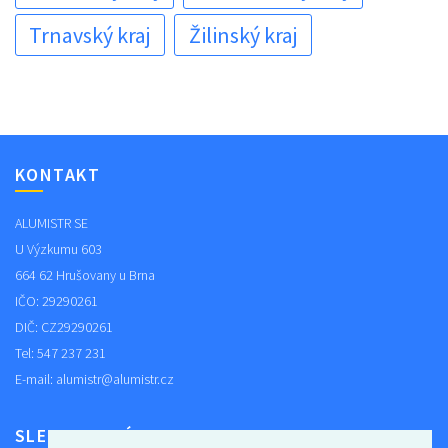
Trnavský kraj
Žilinský kraj
KONTAKT
ALUMISTR SE
U Výzkumu 603
664 62 Hrušovany u Brna
IČO: 29290261
DIČ: CZ29290261
Tel: 547 237 231
E-mail:
alumistr@alumistr.cz
SLEDUJTE NÁS NA FACEBOOKU