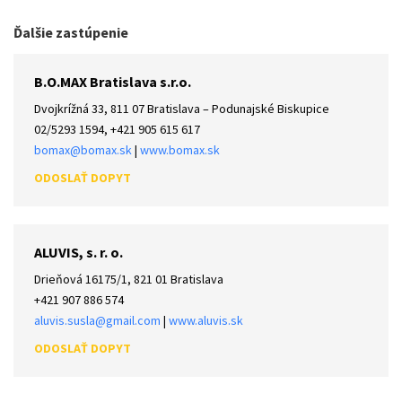
Ďalšie zastúpenie
B.O.MAX Bratislava s.r.o.
Dvojkrížná 33, 811 07 Bratislava – Podunajské Biskupice
02/5293 1594, +421 905 615 617
bomax@bomax.sk
|
www.bomax.sk
ALUVIS, s. r. o.
Drieňová 16175/1, 821 01 Bratislava
+421 907 886 574
aluvis.susla@gmail.com
|
www.aluvis.sk