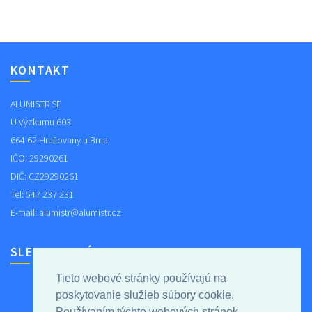
KONTAKT
ALUMISTR SE
U Výzkumu 603
664 62 Hrušovany u Brna
IČO: 29290261
DIČ: CZ29290261
Tel: 547 237 231
E-mail:
alumistr@alumistr.cz
SLEDUJTE NÁS NA FACEBOOKU
Tieto webové stránky používajú na
poskytovanie služieb súbory cookie.
Používaním týchto webových stránok