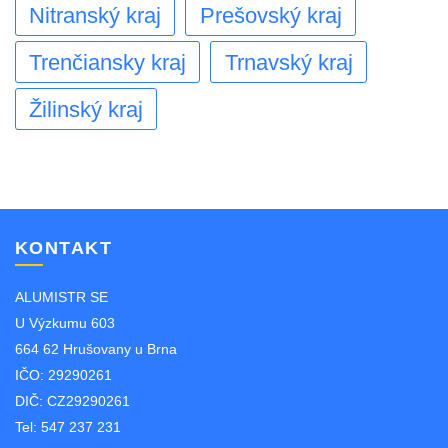
Nitranský kraj
Prešovský kraj
Trenčiansky kraj
Trnavský kraj
Žilinský kraj
KONTAKT
ALUMISTR SE
U Výzkumu 603
664 62 Hrušovany u Brna
IČO: 29290261
DIČ: CZ29290261
Tel: 547 237 231